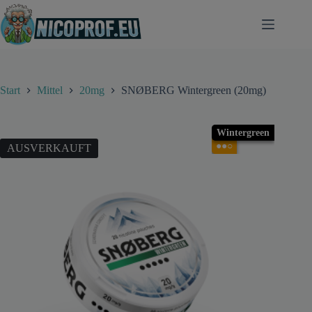
Zum
Inhalt
springen
Start
Mittel
20mg
SNØBERG Wintergreen (20mg)
Wintergreen
●●○
AUSVERKAUFT