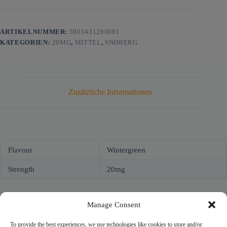
ARTIKELNUMMER:
5901431200081
KATEGORIEN:
20MG
,
MITTEL
,
SNØBERG
Zusätzliche Informationen
Flavour
Wintergreen
Strength
20mg
Manage Consent
To provide the best experiences, we use technologies like cookies to store and/or