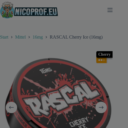
Zum
Inhalt
springen
Start
Mittel
16mg
RASCAL Cherry Ice (16mg)
Cherry
●●○