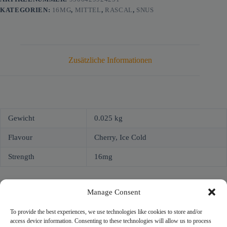
KATEGORIEN:
16MG
,
MITTEL
,
RASCAL
,
SNUS
Zusätzliche Informationen
Gewicht
0.025 kg
Flavour
Cherry, Ice Cold
Strength
16mg
Manage Consent
To provide the best experiences, we use technologies like cookies to store and/or
access device information. Consenting to these technologies will allow us to process