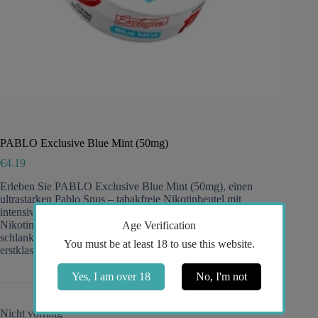
PABLO Exclusive Blue Mint (50mg)
€
4.19
Erleben Sie PABLO Exclusive Blue Mint (50mg), einen
ultrastarken Pablo Snus – tabakfreie Nikotinbeutel mit
intensivem, eisigem Minzgeschmack, schneller 50 mg
Nikotinabgabe und lang anhaltender Frische in diskreten,
Age Verification
schlanken Portionen für erfahrene Konsumenten, die
You must be at least 18 to use this website.
erstklassige Power und Leistung suchen.
Yes, I am over 18
No, I'm not
Nicht vorrätig