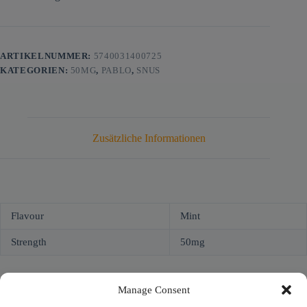
ARTIKELNUMMER:
5740031400725
KATEGORIEN:
50MG
,
PABLO
,
SNUS
Zusätzliche Informationen
Flavour
Mint
Strength
50mg
Manage Consent