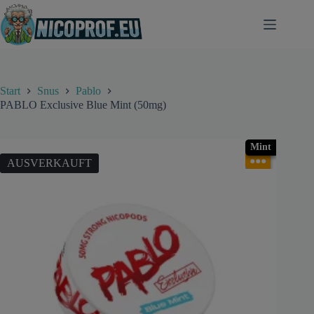
Zum
Inhalt
springen
Start
Snus
Pablo
PABLO Exclusive Blue Mint (50mg)
Mint
●●●
AUSVERKAUFT