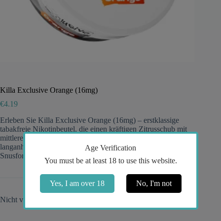
Killa Exclusive Orange (16mg)
€
4.19
Erleben Sie Killa Exclusive Orange (16mg) – erstklassige
tabakfreie Nikotinbeutel, die einen kräftigen Zitrusschub mit
mittlerer bis hoher Stärke, schneller Freisetzung und
langanhaltendem Geschmack in einem weichen, diskreten
Age Verification
Snusformat für ein spritziges Upgrade zu jeder Zeit liefern.
You must be at least 18 to use this website.
Yes, I am over 18
No, I'm not
Nicht vorrätig