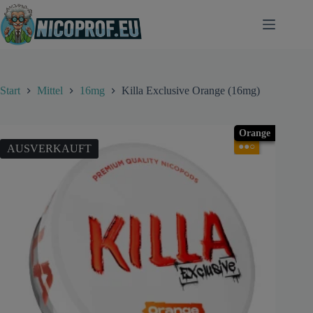
Zum
Inhalt
springen
Start
Mittel
16mg
Killa Exclusive Orange (16mg)
Orange
●●○
AUSVERKAUFT