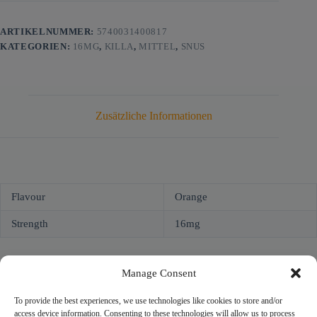
ARTIKELNUMMER:
5740031400817
KATEGORIEN:
16MG
,
KILLA
,
MITTEL
,
SNUS
Zusätzliche Informationen
Flavour
Orange
Strength
16mg
Manage Consent
To provide the best experiences, we use technologies like cookies to store and/or
access device information. Consenting to these technologies will allow us to process