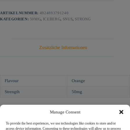
ARTIKELNUMMER:
4924893791240
KATEGORIEN:
50MG
,
ICEBERG
,
SNUS
,
STRONG
Zusätzliche Informationen
Flavour
Orange
Strength
50mg
Manage Consent
To provide the best experiences, we use technologies like cookies to store and/or
access device information. Consenting to these technologies will allow us to process