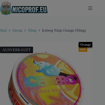
Zum
Inhalt
springen
Start
Strong
50mg
Iceberg Ninja Orange (50mg)
Orange
●●●
AUSVERKAUFT