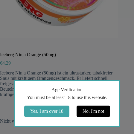
Iceberg Ninja Orange (50mg)
€
4.29
Iceberg Ninja Orange (50mg) ist ein ultrastarker, tabakfreier
Snus mit kräftigem Orangengeschmack. Er liefert schnell
freigesetztes 50mg Nikotin in diskreten, lang anhaltenden
Beuteln für erfahrene Konsumenten, die sich nach einem
Age Verification
kräftigen Zitruskick und ganztägiger Frische sehnen.
You must be at least 18 to use this website.
Yes, I am over 18
No, I'm not
Nicht vorrätig