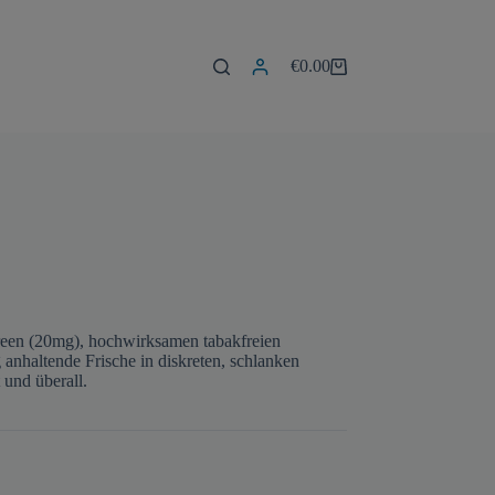
€
0.00
Warenkorb
reen (20mg), hochwirksamen tabakfreien
g anhaltende Frische in diskreten, schlanken
 und überall.