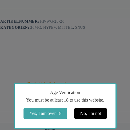
ARTIKELNUMMER:
HP-WG-20-20
KATEGORIEN:
20MG
,
HYPE+
,
MITTEL
,
SNUS
Zusätzliche Informationen
Age Verification
You must be at least 18 to use this website.
Yes, I am over 18
No, I'm not
Wintergreen
20mg