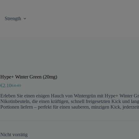
Strength
Hype+ Winter Green (20mg)
€
2.10
€
4.49
Ursprünglicher
Aktueller
Preis
Preis
Erleben Sie einen eisigen Hauch von Wintergrün mit Hype+ Winter G
war:
ist:
Nikotinbeuteln, die einen kräftigen, schnell freigesetzten Kick und lan
€4.49
€2.10.
Portionen liefern – perfekt für einen sauberen, minzigen Kick, jederzeit
Nicht vorrätig