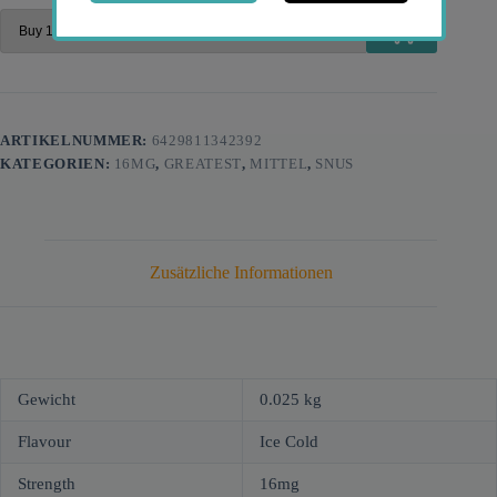
ARTIKELNUMMER:
6429811342392
KATEGORIEN:
16MG
,
GREATEST
,
MITTEL
,
SNUS
Zusätzliche Informationen
Gewicht
0.025 kg
Flavour
Ice Cold
Strength
16mg