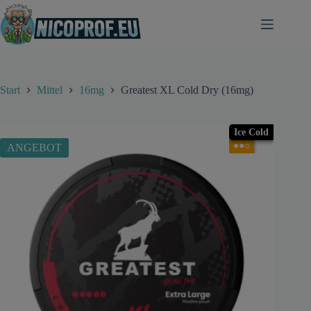
Zum
Inhalt
springen
Start
Mittel
16mg
Greatest XL Cold Dry (16mg)
Ice Cold
●●○
ANGEBOT