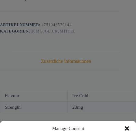
ARTIKELNUMMER:
4751046570144
KATEGORIEN:
20MG
,
GLICK
,
MITTEL
Zusätzliche Informationen
Flavour
Ice Cold
Strength
20mg
Manage Consent