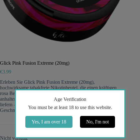
Glick Pink Fusion Extreme (20mg)
€
3.99
Erleben Sie Glick Pink Fusion Extreme (20mg),
hochwirksame tabakfreie Nikotinbeutel, die einen kräftigen
rosa Beeren-Zitrus-Stoß mit schneller Freisetzung, lang
anhaltender Frische und diskretem ganztägigem Komfort
Age Verification
liefern – ideal für erfahrene Konsumenten, die einen starken
You must be at least 18 to use this website.
Geschmack und Befriedigung suchen.
Yes, I am over 18
No, I'm not
Nicht vorrätig