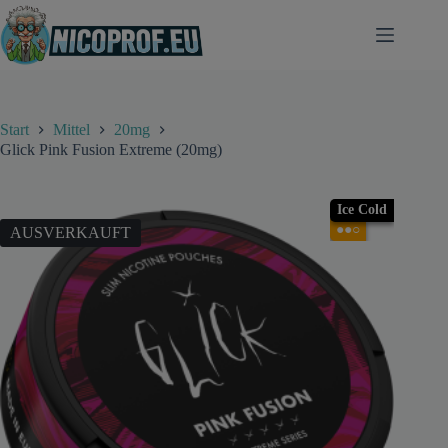
Zum
Inhalt
springen
Start
Mittel
20mg
Glick Pink Fusion Extreme (20mg)
Ice Cold
●●○
AUSVERKAUFT