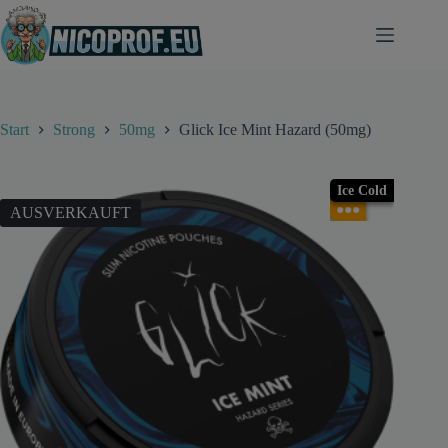
Zum
Inhalt
springen
Start
Strong
50mg
Glick Ice Mint Hazard (50mg)
Ice Cold
●●●
AUSVERKAUFT