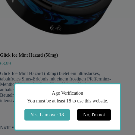
Glick Ice Mint Hazard (50mg)
€
3.99
Glick Ice Mint Hazard (50mg) bietet ein ultrastarkes,
tabakfreies Snus-Erlebnis mit einem frostigen Pfefferminz-
Menthol-Kick, schnellem 50mg-Nikotin-Kick, lang
anhaltendem Geschmack und diskreten, tropffreien Slim-
Age Verification
Beuteln – perfekt für erfahrene Konsumenten, die Glicks
intensivsten Eis-Minz-Nikotin-Beutel suchen.
You must be at least 18 to use this website.
Yes, I am over 18
No, I'm not
Nicht vorrätig