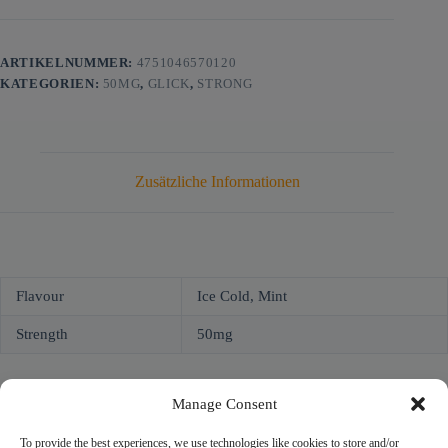
ARTIKELNUMMER:
4751046570120
KATEGORIEN:
50MG
,
GLICK
,
STRONG
Zusätzliche Informationen
Flavour
Ice Cold, Mint
Strength
50mg
Manage Consent
To provide the best experiences, we use technologies like cookies to store and/or