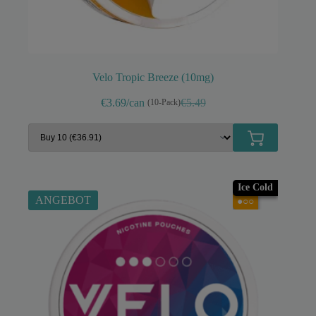
Velo Tropic Breeze (10mg)
€3.69/can
€5.49
(10-Pack)
Ursprünglicher
Aktueller
Preis
Preis
war:
ist:
€5.49
€3.99.
Ice Cold
ANGEBOT
●○○