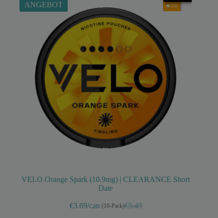
ANGEBOT
●○○
VELO Orange Spark (10.9mg) | CLEARANCE Short
Date
€3.69/can
€5.49
(10-Pack)
Ursprünglicher
Aktueller